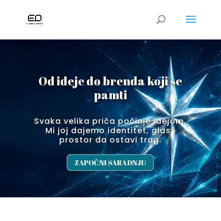
Od ideje do brenda koji se
pamti
Svaka velika priča počinje idejom.
Mi joj dajemo identitet, glas i
prostor da ostavi trag.
ZAPOČNI SARADNJU